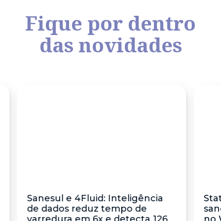
Fique por dentro
das novidades
Sanesul e 4Fluid: Inteligência
Sta
de dados reduz tempo de
san
varredura em 6x e detecta 126
no 