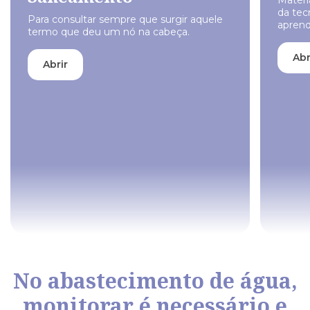
da tec
Para consultar sempre que surgir aquele
aprend
termo que deu um nó na cabeça.
Abr
Abrir
No abastecimento de água,
monitorar é necessário
e