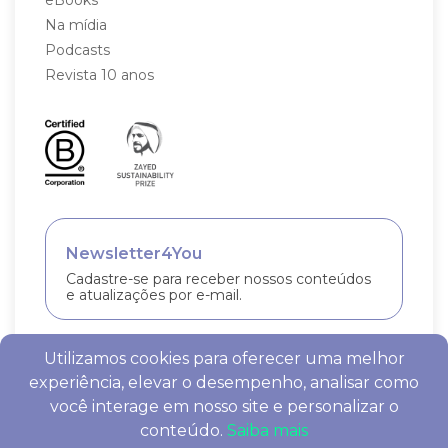
Na mídia
Podcasts
Revista 10 anos
Newsletter4You
Cadastre-se para receber nossos conteúdos
e atualizações por e-mail.
Utilizamos cookies para oferecer uma melhor
experiência, elevar o desempenho, analisar como
você interage em nosso site e personalizar o
Stattus 4 © 2026. Todos Direitos Reservados. Criado por
conteúdo.
Saiba mais
Ludy.Co
&
Woolly